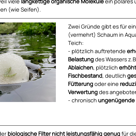
il viele 
langkettige organische Moleküle
 ein polares 
en (wie Seifen).
Zwei Gründe gibt es für ein
(vermehrt) Schaum in Aqua
Teich:
- plötzlich auftretende 
erh
Belastung
 des Wassers z.B
Ablaichen
, plötzlich 
erhöht
Fischbestand
, deutlich 
ges
Fütterung
 oder eine 
reduzi
Verwertung
 des angebote
- chronisch 
ungenügende L
der 
biologische Filter nicht leistungsfähig genug
 für d