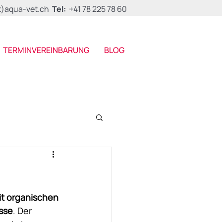
t)aqua-vet.ch
Tel:
+41 78 225 78 60
TERMINVEREINBARUNG
BLOG
t organischen 
sse
. Der 