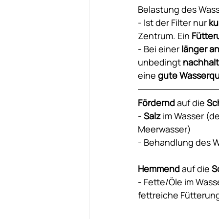
Belastung des Wass
- Ist der Filter nur 
ku
Zentrum. Ein 
Fütte
- Bei einer
 länger 
unbedingt 
nachhalt
eine 
gute Wasserqua
Fördernd
 auf die 
Sc
- 
Salz
 im Wasser (de
Meerwasser)
- Behandlung des W
Hemmend 
auf die
 
- Fette/Öle im Wasse
fettreiche Fütterun