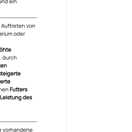
und ein 
 Auftreten von 
rium oder 
öhte 
. durch 
en 
teigerte 
erte 
nen 
Futters
.
eistung des 
ie vorhandene 