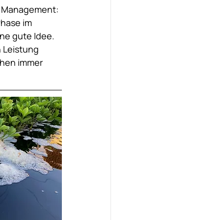
m Management:
hase im 
ne gute Idee.  
 Leistung 
chen immer 