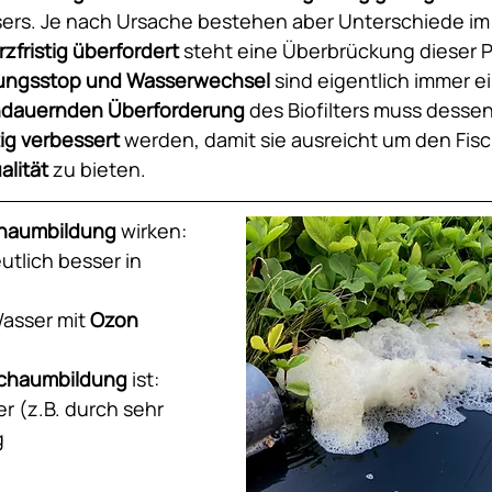
ers. Je nach Ursache bestehen aber Unterschiede i
rzfristig überfordert
 steht eine Überbrückung dieser P
rungsstop und Wasserwechsel
 sind eigentlich immer ei
andauernden Überforderung
 des Biofilters muss dessen
ig verbessert
 werden, damit sie ausreicht um den Fis
lität
 zu bieten.  
haumbildung
 wirken:
utlich besser in 
asser mit 
Ozon
Schaumbildung
 ist:
r (z.B. durch sehr 
g