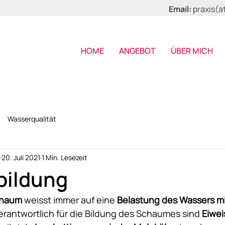
Email
:
praxis(a
HOME
ANGEBOT
ÜBER MICH
Wasserqualität
20. Juli 2021
1 Min. Lesezeit
ildung
haum
 weisst immer auf eine 
Belastung des Wassers mi
erantwortlich für die Bildung des Schaumes sind 
Eiwei