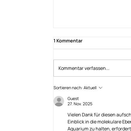
1 Kommentar
Kommentar verfassen...
Teichmanagement im
Sortieren nach:
Aktuell
Winter - Wasserqualität
Guest
27. Nov. 2025
Vielen Dank für diesen aufsch
Einblick in die molekulare E
Aquarium zu halten, erfordert